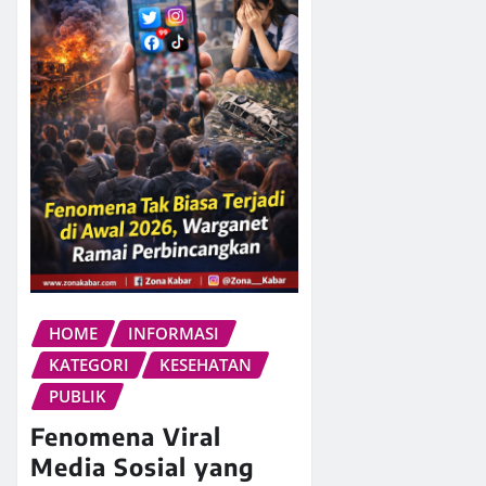
HOME
INFORMASI
KATEGORI
KESEHATAN
PUBLIK
Fenomena Viral
Media Sosial yang