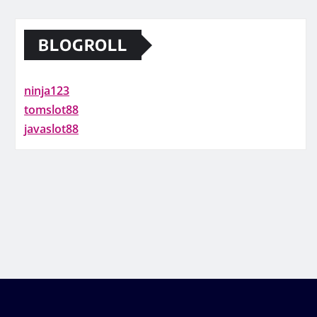
BLOGROLL
ninja123
tomslot88
javaslot88