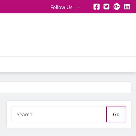
Follow Us
Go