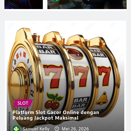
SLOT
Platform Slot Gacor Online dengan
Peluang Jackpot Maksimal
Samuel Kelly
Mei 26, 2026