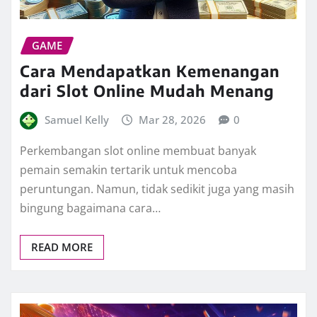
GAME
Cara Mendapatkan Kemenangan
dari Slot Online Mudah Menang
Samuel Kelly
Mar 28, 2026
0
Perkembangan slot online membuat banyak
pemain semakin tertarik untuk mencoba
peruntungan. Namun, tidak sedikit juga yang masih
bingung bagaimana cara…
READ MORE