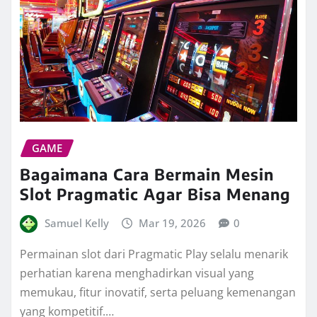
GAME
Bagaimana Cara Bermain Mesin
Slot Pragmatic Agar Bisa Menang
Samuel Kelly
Mar 19, 2026
0
Permainan slot dari Pragmatic Play selalu menarik
perhatian karena menghadirkan visual yang
memukau, fitur inovatif, serta peluang kemenangan
yang kompetitif.…