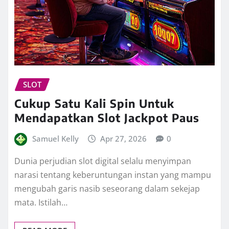
SLOT
Cukup Satu Kali Spin Untuk
Mendapatkan Slot Jackpot Paus
Samuel Kelly
Apr 27, 2026
0
Dunia perjudian slot digital selalu menyimpan
narasi tentang keberuntungan instan yang mampu
mengubah garis nasib seseorang dalam sekejap
mata. Istilah…