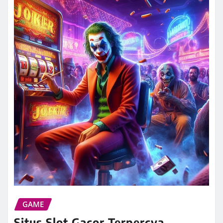
GAME
Situs Slot Gacor Terpercya