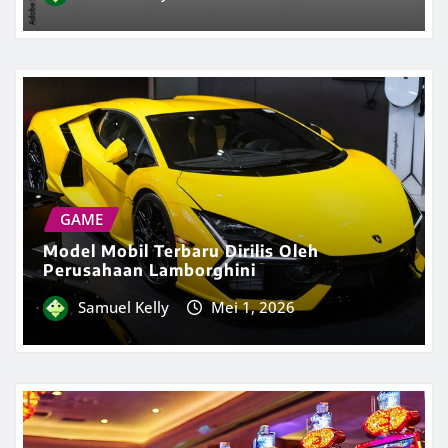
GAME
Model Mobil Terbaru Dirilis Oleh
Perusahaan Lamborghini
Samuel Kelly
Mei 1, 2026