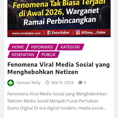
HOME
INFORMASI
KATEGORI
KESEHATAN
PUBLIK
Fenomena Viral Media Sosial yang
Menghebohkan Netizen
Samuel Kelly
Mei 9, 2026
0
Fenomena Viral Media Sosial yang Menghebohkan
Netizen Media Sosial Menjadi Pusat Perhatian
Dunia Digital Di era digital modern, media sosial…